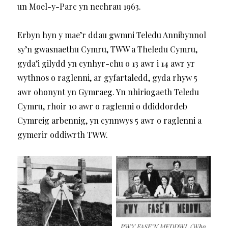
un Moel-y-Parc yn nechrau 1963.
Erbyn hyn y mae’r ddau gwmni Teledu Annibynnol
sy’n gwasnaethu Cymru, TWW a Theledu Cymru,
gyda’i gilydd yn cynhyr-chu o 13 awr i 14 awr yr
wythnos o raglenni, ar gyfartaledd, gyda rhyw 5
awr ohonynt yn Gymraeg. Yn nhiriogaeth Teledu
Cymru, rhoir 10 awr o raglenni o ddiddordeb
Cymreig arbennig, yn cynnwys 5 awr o raglenni a
gymerir oddiwrth TWW.
PWY FASE’N MEDDWL (Who