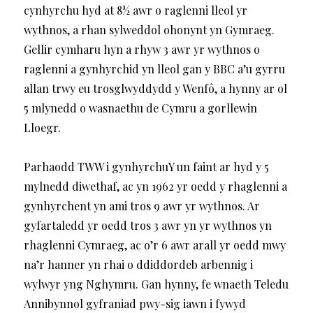
cynhyrchu hyd at 8½ awr o raglenni lleol yr
wythnos, a rhan sylweddol ohonynt yn Gymraeg.
Gellir cymharu hyn a rhyw 3 awr yr wythnos o
raglenni a gynhyrchid yn lleol gan y BBC a’u gyrru
allan trwy eu trosglwyddydd y Wenfô, a hynny ar ol
5 mlynedd o wasnaethu de Cymru a gorllewin
Lloegr.
Parhaodd TWW i gynhyrchuY un faint ar hyd y 5
mylnedd diwethaf, ac yn 1962 yr oedd y rhaglenni a
gynhyrchent yn ami tros 9 awr yr wythnos. Ar
gyfartaledd yr oedd tros 3 awr yn yr wythnos yn
rhaglenni Cymraeg, ac o’r 6 awr arall yr oedd mwy
na’r hanner yn rhai o ddiddordeb arbennig i
wylwyr yng Nghymru. Gan hynny, fe wnaeth Teledu
Annibynnol gyfraniad pwy-sig iawn i fywyd