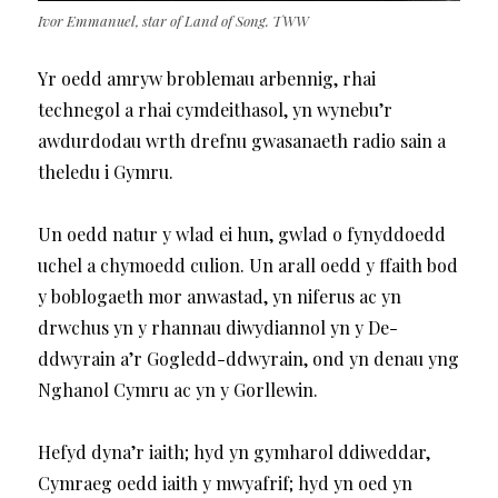
Ivor Emmanuel, star of Land of Song. TWW
Yr oedd amryw broblemau arbennig, rhai
technegol a rhai cymdeithasol, yn wynebu’r
awdurdodau wrth drefnu gwasanaeth radio sain a
theledu i Gymru.
Un oedd natur y wlad ei hun, gwlad o fynyddoedd
uchel a chymoedd culion. Un arall oedd y ffaith bod
y boblogaeth mor anwastad, yn niferus ac yn
drwchus yn y rhannau diwydiannol yn y De-
ddwyrain a’r Gogledd-ddwyrain, ond yn denau yng
Nghanol Cymru ac yn y Gorllewin.
Hefyd dyna’r iaith; hyd yn gymharol ddiweddar,
Cymraeg oedd iaith y mwyafrif; hyd yn oed yn