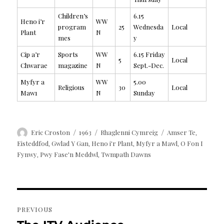
Children’s
6.15
Heno i’r
WW
program
25
Wednesda
Local
Plant
N
mes
y
Cip a’r
Sports
WW
6.15 Friday
5
Local
Chwarae
magazine
N
Sept.-Dec.
Myfyr a
WW
5.00
Religious
30
Local
Maw1
N
Sunday
Author
Posted
Categories
Tags
Eric Croston
1963
Rhaglenni Cymreig
Amser Te
,
on
Eisteddfod
Gwlad Y Gan
Heno i'r Plant
Myfyr a Mawl
O Fon I
,
,
,
,
Fynwy
Pwy Fase'n Meddwl
Twmpath Dawns
,
,
Post
PREVIOUS
navigation