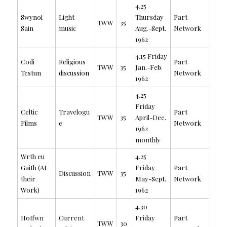
4.25
Swynol
Light
Thursday
Part
TWW
35
Sain
music
Aug.-Sept.
Network
1962
4.15 Friday
Codi
Religious
Part
TWW
35
Jan.-Feb.
Testun
discussion
Network
1962
4.25
Friday
Celtic
Travelogu
Part
TWW
35
April-Dee.
Films
e
Network
1962
monthly
Wrth eu
4.25
Gaith (At
Friday
Part
Discussion
TWW
35
their
May-Sept.
Network
Work)
1962
4.30
Hoffwn
Current
Friday
Part
TWW
30