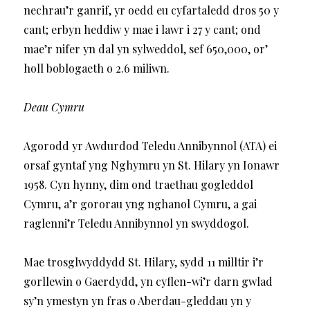
nechrau’r ganrif, yr oedd eu cyfartaledd dros 50 y
cant; erbyn heddiw y mae i lawr i 27 y cant; ond
mae’r nifer yn dal yn sylweddol, sef 650,000, or’
holl boblogaeth o 2.6 miliwn.
Deau Cymru
Agorodd yr Awdurdod Teledu Annibynnol (ATA) ei
orsaf gyntaf yng Nghymru yn St. Hilary yn Ionawr
1958. Cyn hynny, dim ond traethau gogleddol
Cymru, a’r gororau yng nghanol Cymru, a gai
raglenni’r Teledu Annibynnol yn swyddogol.
Mae trosglwyddydd St. Hilary, sydd 11 milltir i’r
gorllewin o Gaerdydd, yn cyflen-wi’r darn gwlad
sy’n ymestyn yn fras o Aberdau-gleddau yn y