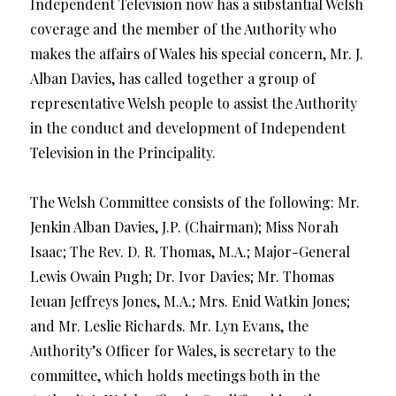
Independent Television now has a substantial Welsh
coverage and the member of the Authority who
makes the affairs of Wales his special concern, Mr. J.
Alban Davies, has called together a group of
representative Welsh people to assist the Authority
in the conduct and development of Independent
Television in the Principality.
The Welsh Committee consists of the following: Mr.
Jenkin Alban Davies, J.P. (Chairman); Miss Norah
Isaac; The Rev. D. R. Thomas, M.A.; Major-General
Lewis Owain Pugh; Dr. Ivor Davies; Mr. Thomas
Ieuan Jeffreys Jones, M.A.; Mrs. Enid Watkin Jones;
and Mr. Leslie Richards. Mr. Lyn Evans, the
Authority’s Officer for Wales, is secretary to the
committee, which holds meetings both in the