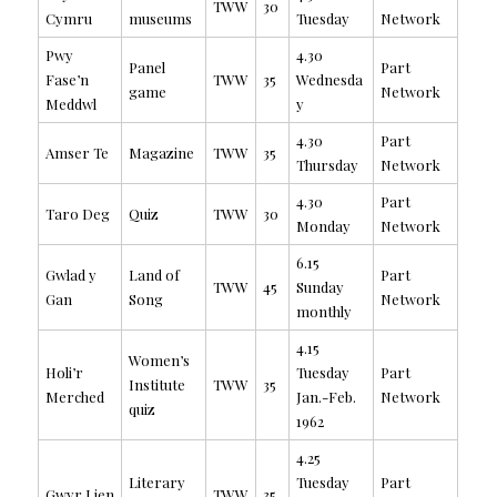
TWW
30
Cymru
museums
Tuesday
Network
Pwy
4.30
Panel
Part
Fase’n
TWW
35
Wednesda
game
Network
Meddwl
y
4.30
Part
Amser Te
Magazine
TWW
35
Thursday
Network
4.30
Part
Taro Deg
Quiz
TWW
30
Monday
Network
6.15
Gwlad y
Land of
Part
TWW
45
Sunday
Gan
Song
Network
monthly
4.15
Women’s
Holi’r
Tuesday
Part
Institute
TWW
35
Merched
Jan.-Feb.
Network
quiz
1962
4.25
Literary
Tuesday
Part
Gwyr Lien
TWW
35