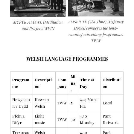
AMSER TE (Tea Time). Myfanwy
MYFYR A MAWL (Meditation
Howell comperes the long-
and Prayer). WWN
running miscellany programme.
TWW
WELSH LANGUAGE PROGRAMMES
Mi
Program
Descripti
Com
Time &
Distributi
ns
me
on
pany
Day
on
.
Newyddio
News in
4.25 Mon.-
TWW
5
Local
n y Dydd
Welsh
Fri.
Ffein a
Light
4.30
Part
TWW
30
Difyr
music
Monday
Network
Trysorau
Welsh
4.30
Part