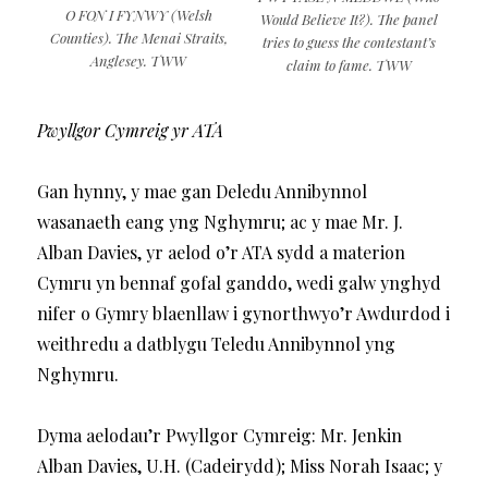
O FON I FYNWY (Welsh
Would Believe It?). The panel
Counties). The Menai Straits,
tries to guess the contestant’s
Anglesey. TWW
claim to fame. TWW
Pwyllgor Cymreig yr ATA
Gan hynny, y mae gan Deledu Annibynnol
wasanaeth eang yng Nghymru; ac y mae Mr. J.
Alban Davies, yr aelod o’r ATA sydd a materion
Cymru yn bennaf gofal ganddo, wedi galw ynghyd
nifer o Gymry blaenllaw i gynorthwyo’r Awdurdod i
weithredu a datblygu Teledu Annibynnol yng
Nghymru.
Dyma aelodau’r Pwyllgor Cymreig: Mr. Jenkin
Alban Davies, U.H. (Cadeirydd); Miss Norah Isaac; y