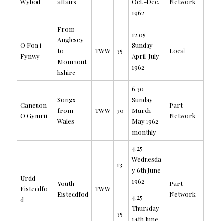
Wybod
affairs
Oct.-Dec.
Network
1962
From
12.05
Anglesey
O Fon i
Sunday
to
TWW
35
Local
Fynwy
April-July
Monmout
1962
hshire
6.30
Songs
Sunday
Caneuon
Part
from
TWW
30
March-
O Gymru
Network
Wales
May 1962
monthly
4.25
Wednesda
13
y 6th June
Urdd
1962
Youth
Part
Eisteddfo
TWW
Eisteddfod
Network
4.25
d
Thursday
35
14th June