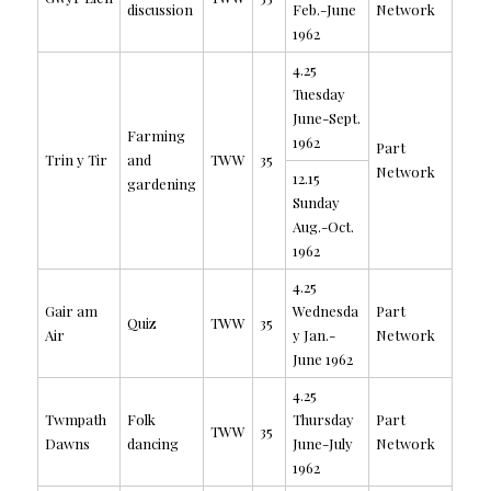
discussion
Feb.-June
Network
1962
4.25
Tuesday
June-Sept.
Farming
1962
Part
Trin y Tir
and
TWW
35
Network
12.15
gardening
Sunday
Aug.-Oct.
1962
4.25
Gair am
Wednesda
Part
Quiz
TWW
35
Air
y Jan.-
Network
June 1962
4.25
Twmpath
Folk
Thursday
Part
TWW
35
Dawns
dancing
June-July
Network
1962