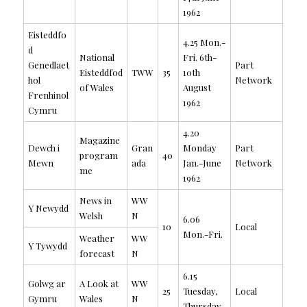
1962
Eisteddfo
4.25 Mon.-
d
National
Fri. 6th-
Genedlaet
Part
Eisteddfod
TWW
35
10th
hol
Network
of Wales
August
Frenhinol
1962
Cymru
4.20
Magazine
Dewch i
Gran
Monday
Part
program
40
Mewn
ada
Jan.-June
Network
me
1962
News in
WW
Y Newydd
Welsh
N
6.06
10
Local
Mon.-Fri.
Weather
WW
Y Tywydd
forecast
N
6.15
Golwg ar
A Look at
WW
25
Tuesday,
Local
Gymru
Wales
N
Thursday