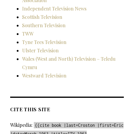
Association
Independent Television News
Scottish Television
Southern Television
TWW
Tyne Tees Television
Ulster Television
Wales (West and North) Television – Teledu
Cymru
Westward Television
CITE THIS SITE
Wikipedia:
{{cite book |last=Croston |first=Eric
|date=March 1963 |title=ITV 1963