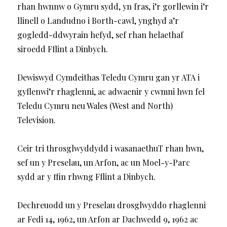
rhan hwnnw o Gymru sydd, yn fras, i’r gorllewin i’r
llinell o Landudno i Borth-cawl, ynghyd a’r
gogledd-ddwyrain hefyd, sef rhan helaethaf
siroedd Fflint a Dinbych.
Dewiswyd Cymdeithas Teledu Cymru gan yr ATA i
gyflenwi’r rhaglenni, ac adwaenir y cwmni hwn fel
Teledu Cymru neu Wales (West and North)
Television.
Ceir tri throsglwyddydd i wasanaethuT rhan hwn,
sef un y Preselau, un Arfon, ac un Moel-y-Parc
sydd ar y ffin rhwng Fflint a Dinbych.
Dechreuodd un y Preselau drosglwyddo rhaglenni
ar Fedi 14, 1962, un Arfon ar Dachwedd 9, 1962 ac