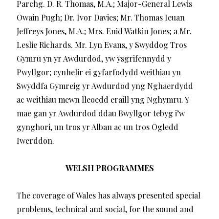
Parchg. D. R. Thomas, M.A.; Major-General Lewis
Owain Pugh; Dr. Ivor Davies; Mr. Thomas Ieuan
Jeffreys Jones, M.A.; Mrs. Enid Watkin Jones; a Mr.
Leslie Richards. Mr. Lyn Evans, y Swyddog Tros
Gymru yn yr Awdurdod, yw ysgrifennydd y
Pwyllgor; cynhelir ei gyfarfodydd weithiau yn
Swyddfa Gymreig yr Awdurdod yng Nghaerdydd
ac weithiau mewn lleoedd eraill yng Nghymru. Y
mae gan yr Awdurdod ddau Bwyllgor tebyg i’w
gynghori, un tros yr Alban ac un tros Ogledd
Iwerddon.
WELSH PROGRAMMES
The coverage of Wales has always presented special
problems, technical and social, for the sound and