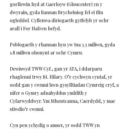
gorllewin hyd at Gaerloyw (Gloucester) yn y
dwyrain, gyda Bannau Brycheiniog fel ei ffin
ogleddol. Cyflenwa diriogaeth gyffelyb yr ochr
arall i For Hafren hefyd.
Poblogaeth y rhannau hyn yw tua 3.3 miliwn, gyda
1.8 miliwn ohonynt ar ochr Cymru.
Dewiswyd TWW Cyf., gan yr ATA, i ddarparu
rhaglenni trwy St. Hilary. O’r cychwyn cyntaf, yr
oedd gan y cwmni hwn gysylltiadau Cymreig cryf, a
nifer o Gymry adnabyddus ymhlith y
Cyfarwyddwyr. Ym Mhontcanna, Caerdydd, y mae
stiwdio’r cwmni.
Cyn pen ychydig o amser, yr oedd TWW yn